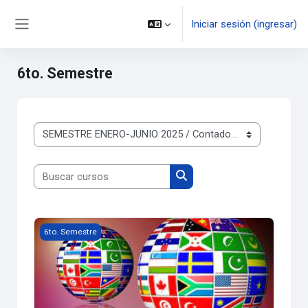
Saltar al contenido principal
Iniciar sesión (ingresar)
Pánel lateral
6to. Semestre
Categorías
Buscar cursos
Buscar cursos
Contabilidad Internacional - Verano
6to. Semestre