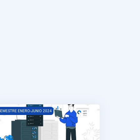
structura de datos
SEMESTRE ENERO-JUNIO 2024