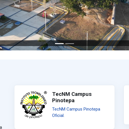
TecNM Campus
Pinotepa
TecNM Campus Pinotepa
Oficial.
da