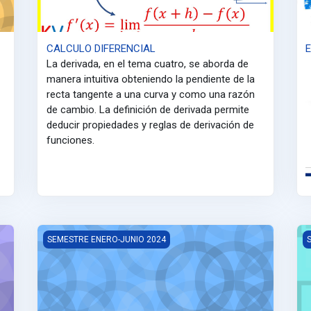
CALCULO DIFERENCIAL
E
La derivada, en el tema cuatro, se aborda de
manera intuitiva obteniendo la pendiente de la
recta tangente a una curva y como una razón
de cambio. La definición de derivada permite
deducir propiedades y reglas de derivación de
funciones.
Entomología
F
SEMESTRE ENERO-JUNIO 2024