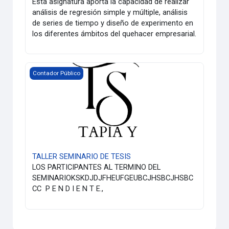
Esta asignatura aporta la capacidad de realizar
análisis de regresión simple y múltiple, análisis
de series de tiempo y diseño de experimento en
los diferentes ámbitos del quehacer empresarial.
TALLER SEMINARIO DE TESIS
Contador Público
TALLER SEMINARIO DE TESIS
LOS PARTICIPANTES AL TERMINO DEL
SEMINARIOKSKDJDJFHEUFGEUBCJHSBCJHSBC
CC P E N D I E N T E.,