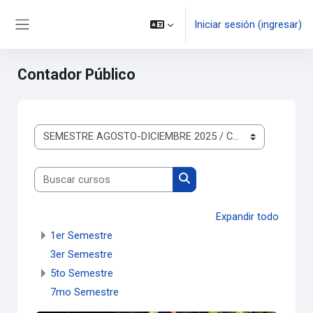
Saltar al contenido principal
Iniciar sesión (ingresar)
Pánel lateral
Contador Público
Categorías
Buscar cursos
Buscar cursos
Expandir todo
1er Semestre
3er Semestre
5to Semestre
7mo Semestre