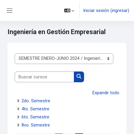
Saltar al contenido principal
Iniciar sesión (ingresar)
Pánel lateral
Ingeniería en Gestión Empresarial
Categorías
Buscar cursos
Buscar cursos
Expandir todo
2do. Semestre
4to. Semestre
6to. Semestre
8vo. Semestre