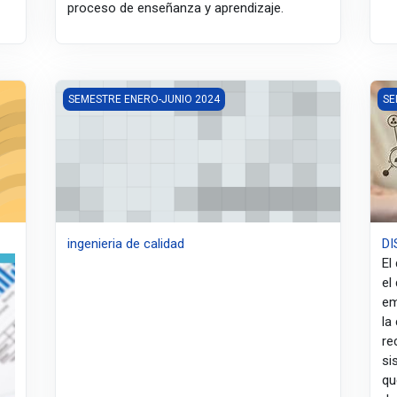
proceso de enseñanza y aprendizaje.
ingenieria de calidad
DI
SEMESTRE ENERO-JUNIO 2024
SE
ingenieria de calidad
D
El
el
em
la
re
si
qu