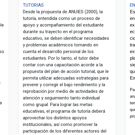
TUTORIAS
E
Desde la propuesta de ANUIES (2000), la
Es
tutoría, entendida como un proceso de
en
le
apoyo y acompañamiento del estudiante
ex
durante su trayecto en el programa
ec
educativo, se deben identificar necesidades
ci
y problemas académicos tomando en
tr
eso
cuenta el desarrollo personal de los
ex
estudiantes. Por lo tanto, el tutor debe
pl
contar con una capacitación acorde a la
si
propuesta del plan de acción tutorial, que le
qu
permita utilizar adecuadas estrategias para
Em
e
prevenir y corregir el bajo rendimiento y la
Pa
reprobación por medio de actividades de
an
atención y seguimiento tanto individual
a
te
como grupal. Para lograr las metas
qu
educativas, el programa de tutoría deberá
pr
aprovechar los distintos apoyos
institucionales, así como promover la
participación de los diferentes actores del