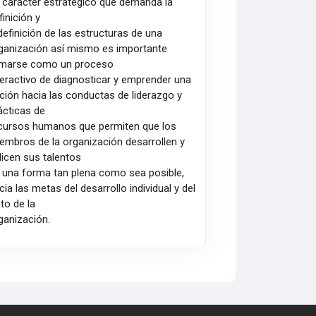
 carácter estratégico que demanda la
finición y
definición de las estructuras de una
ganización así mismo es importante
marse como un proceso
teractivo de diagnosticar y emprender una
ción hacia las conductas de liderazgo y
ácticas de
cursos humanos que permiten que los
embros de la organización desarrollen y
ilicen sus talentos
 una forma tan plena como sea posible,
cia las metas del desarrollo individual y del
ito de la
ganización.