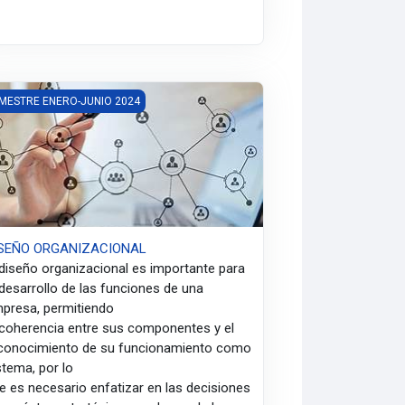
SEÑO ORGANIZACIONAL
MESTRE ENERO-JUNIO 2024
ISEÑO ORGANIZACIONAL
 diseño organizacional es importante para
 desarrollo de las funciones de una
presa, permitiendo
 coherencia entre sus componentes y el
conocimiento de su funcionamiento como
stema, por lo
e es necesario enfatizar en las decisiones