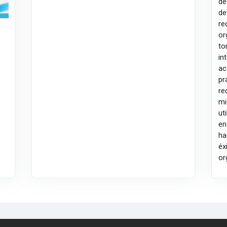
de
de
re
or
to
in
ac
pr
re
mi
ut
en
ha
éx
or