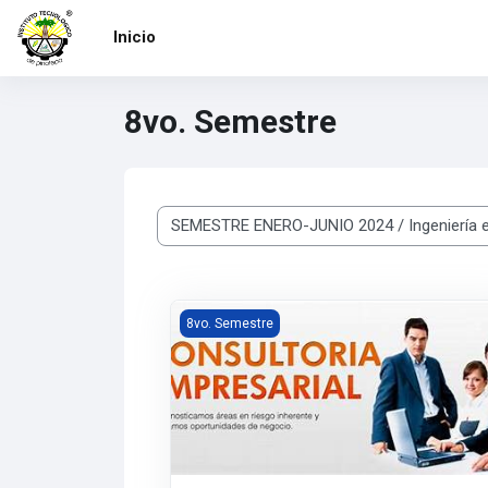
Saltar al contenido principal
Inicio
8vo. Semestre
Categorías
CONSULTORIA EMPRESARIAL
8vo. Semestre