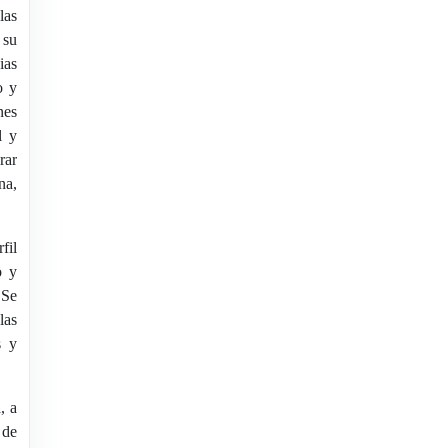
las
 su
ias
o y
nes
l y
rar
na,
fil
o y
 Se
las
s y
, a
 de