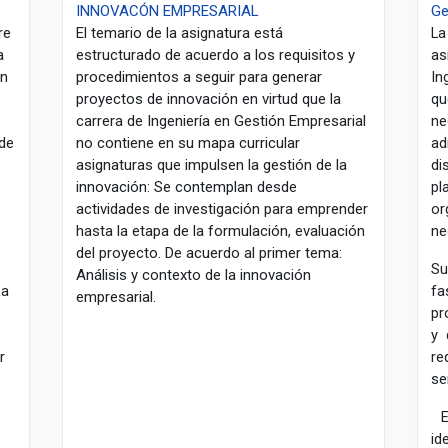
INNOVACÓN EMPRESARIAL
Ge
re
El temario de la asignatura está
La
a
estructurado de acuerdo a los requisitos y
as
ón
procedimientos a seguir para generar
In
proyectos de innovación en virtud que la
q
carrera de Ingeniería en Gestión Empresarial
ne
 de
no contiene en su mapa curricular
a
asignaturas que impulsen la gestión de la
di
innovación: Se contemplan desde
p
actividades de investigación para emprender
or
hasta la etapa de la formulación, evaluación
ne
del proyecto. De acuerdo al primer tema:
Su
Análisis y contexto de la innovación
La
fa
empresarial.
pr
y 
r
re
se
id