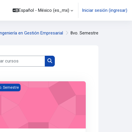
Español - México ‎(es_mx)‎
Iniciar sesión (ingresar)
Ingeniería en Gestión Empresarial
8vo. Semestre
 cursos
Buscar cursos
tión de Proyectos
o. Semestre