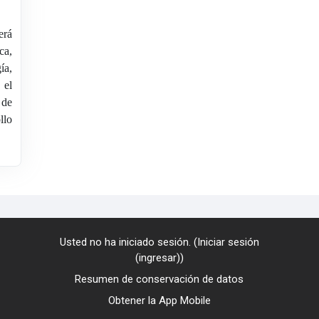
erá
ca,
ía,
 el
 de
llo
Usted no ha iniciado sesión. (
Iniciar sesión
(ingresar)
)
Resumen de conservación de datos
Obtener la App Mobile