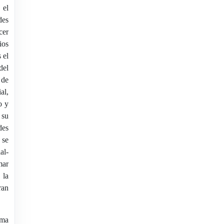
 el
es
cer
ios
 el
del
 de
al,
o y
 su
es
 se
al-
mar
 la
ran
rma