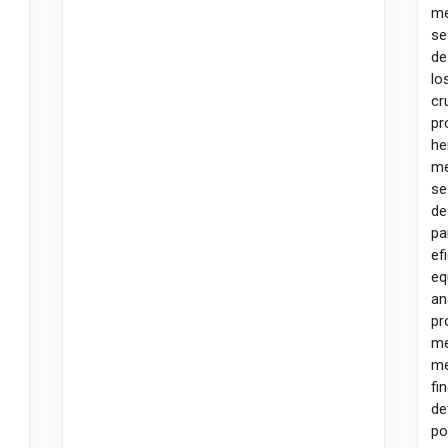
me
se
de
lo
cr
pr
he
me
se
de
pa
ef
eq
an
p
me
me
fi
de
p