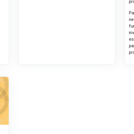
pr
Pa
ne
f
in
es
pa
pr