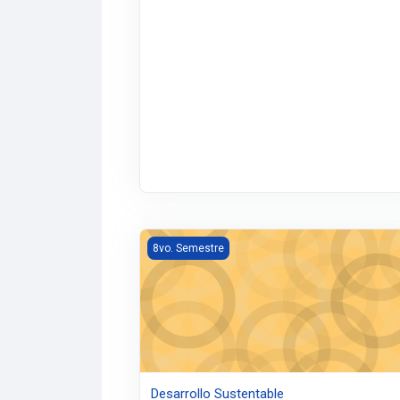
Desarrollo Sustentable
8vo. Semestre
Desarrollo Sustentable