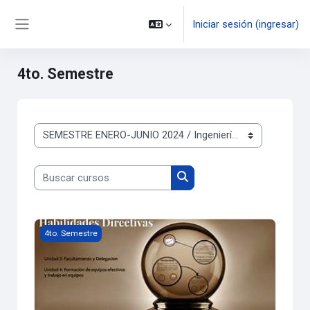
Saltar al contenido principal
Iniciar sesión (ingresar)
Pánel lateral
4to. Semestre
Categorías
Buscar cursos
Buscar cursos
HABILIDADES DIRECTIVAS II
4to. Semestre