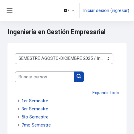
Saltar al contenido principal
Iniciar sesión (ingresar)
Pánel lateral
Ingeniería en Gestión Empresarial
Categorías
Buscar cursos
Buscar cursos
Expandir todo
1er Semestre
3er Semestre
5to Semestre
7mo Semestre