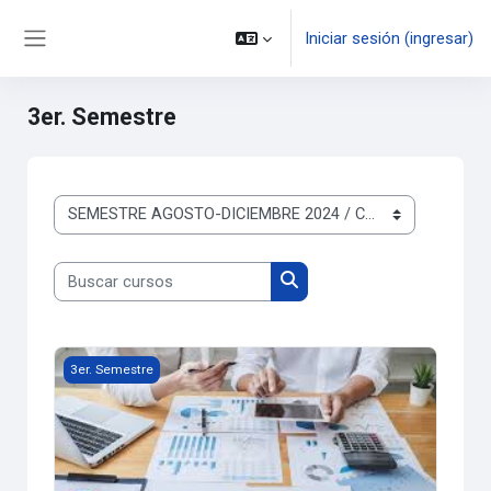
Saltar al contenido principal
Iniciar sesión (ingresar)
Pánel lateral
3er. Semestre
Categorías
Buscar cursos
Buscar cursos
Contabilidad Financiera II
3er. Semestre