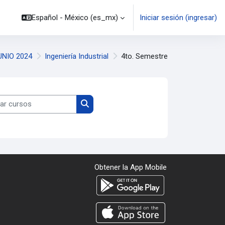
Español - México ‎(es_mx)‎
Iniciar sesión (ingresar)
NIO 2024
Ingeniería Industrial
4to. Semestre
 cursos
Buscar cursos
Obtener la App Mobile