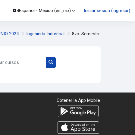
Español - México ‎(es_mx)‎
Iniciar sesión (ingresar)
NIO 2024
Ingeniería Industrial
8vo. Semestre
 cursos
Buscar cursos
Obtener la App Mobile