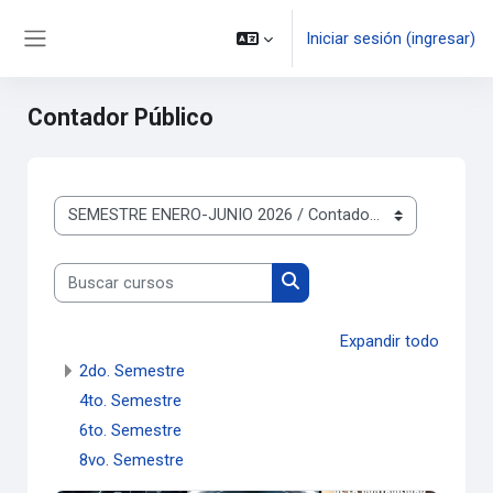
Saltar al contenido principal
Iniciar sesión (ingresar)
Pánel lateral
Contador Público
Categorías
Buscar cursos
Buscar cursos
Expandir todo
2do. Semestre
4to. Semestre
6to. Semestre
8vo. Semestre