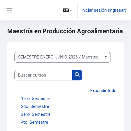
Saltar al contenido principal
Iniciar sesión (ingresar)
Pánel lateral
Maestría en Producción Agroalimentaria
Categorías
Buscar cursos
Buscar cursos
Expandir todo
1ero. Semestre
2do. Semestre
3ero. Semestre
4to. Semestre